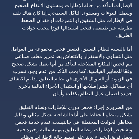
الإطارات التأكد من حالة الإطارات ومستوى الانتفاخ الصحيح
وسمك النتوءات ومستوى التآكل السطحي. إذا كان هناك تلف
في الإطارات مثل الشقوق أو التمزقات أو فقدان الضغط
بطريقة غير طبيعية، فيجب استبدالها فورًا لتجنب حوادث
الطريق.
أما بالنسبة لنظام التعليق، فيتعين فحص مجموعة من العوامل
مثل التساوي والاستقرار والانتعاش بعد تمرير مطب صناعي.
يتم فحص المكابح المتلاحقة للتأكد من أنها تعمل بشكل صحيح
وفقًا للمعايير القياسية. كما يجب التأكد من عدم وجود تسرب
في الزيوت أو السوائل الأخرى في نظام التعليق. إذا تم اكتشاف
أي مشاكل، فيتم إصلاحها أو استبدال الأجزاء التالفة بأخرى
جديدة لضمان عمل النظام بكفاءة وأمان.
من الضروري إجراء فحص دوري للإطارات ونظام التعليق
بشكل منتظم للحفاظ على أداء الشاحنة بشكل مثالي وتقليل
مخاطر الحوادث المحتملة. في جالتيست، نقدم خدمة فحص
وتشخيص الإطارات ونظام التعليق بمهنية عالية وخبرة فنية.
يعمل فريق الخبراء لدينا على تقييم حالة الإطارات ونظام