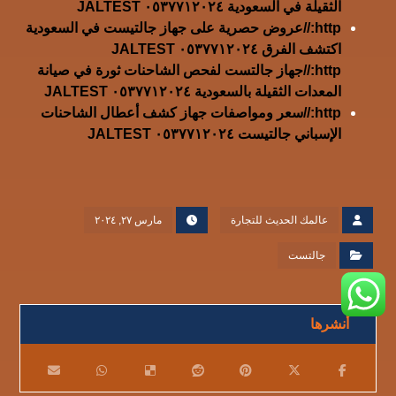
الثقيلة في السعودية ٠٥٣٧٧١٢٠٢٤ JALTEST
http://عروض حصرية على جهاز جالتيست في السعودية
اكتشف الفرق ٠٥٣٧٧١٢٠٢٤ JALTEST
http://جهاز جالتست لفحص الشاحنات ثورة في صيانة
المعدات الثقيلة بالسعودية ٠٥٣٧٧١٢٠٢٤ JALTEST
http://سعر ومواصفات جهاز كشف أعطال الشاحنات
الإسباني جالتيست ٠٥٣٧٧١٢٠٢٤ JALTEST
عالمك الحديث للتجارة
مارس ٢٧, ٢٠٢٤
جالتست