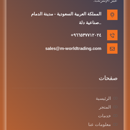
عبر الإنترنت.
المملكة العربية السعودية - مدينة الدمام
..صناعية دلة
٩٦٦٥٣٧٧١٢٠٢٤+
sales@m-worldtrading.com
صفحات
الرئيسية
المتجر
خدمات
معلومات عنا