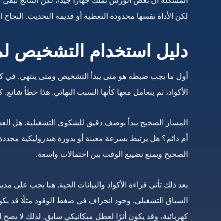
المشكلة أن بعض الورش تملك جهازًا جيدًا، لكن النتائج تبقى 
لكن الأداة نفسها محدودة التغطية أو قديمة التحديث. النجاح 
دليل استخدام التشخيص لم
أول ما يجب ضبطه هو متى يبدأ التشخيص ومتى ينتهي. في كثير 
الأكواد، ثم يتعامل معها كأنها السبب النهائي. هذا خطأ شائع. 
المسار الصحيح يبدأ بوصف دقيق للشكوى التشغيلية. هل ال
أم دائم؟ هل يرتبط بسرعة معينة أو بدورة هيدروليكية محددة؟ ه
الصحيح ويمنع تضييع الوقت بين احتمالات واسعة.
بعد ذلك تأتي قراءة الأكواد والبيانات الحية. هنا يجب على مدي
السياق التشغيلي. وجود انحراف في ضغط الوقود مثلًا قد يكو
كهربائية، وقد يكون أثرًا لعطل ميكانيكي سابق. لذلك لا يصح 