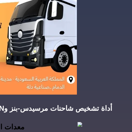
أداة تشخيص شاحنات مرسيدس-بنز وMAN وVOLVO-JALTEST