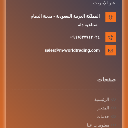
عبر الإنترنت.
المملكة العربية السعودية - مدينة الدمام
..صناعية دلة
٩٦٦٥٣٧٧١٢٠٢٤+
sales@m-worldtrading.com
صفحات
الرئيسية
المتجر
خدمات
معلومات عنا