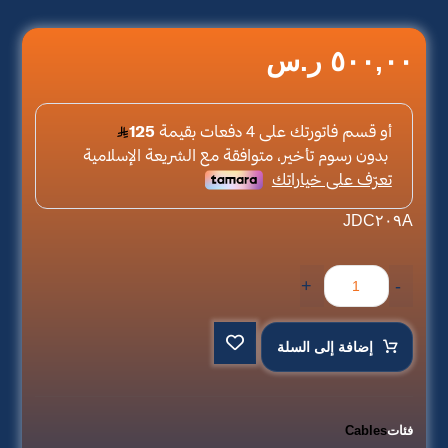
٥٠٠,٠٠
ر.س
JDC٢٠٩A
+
-
إضافة إلى السلة
فئات
Cables