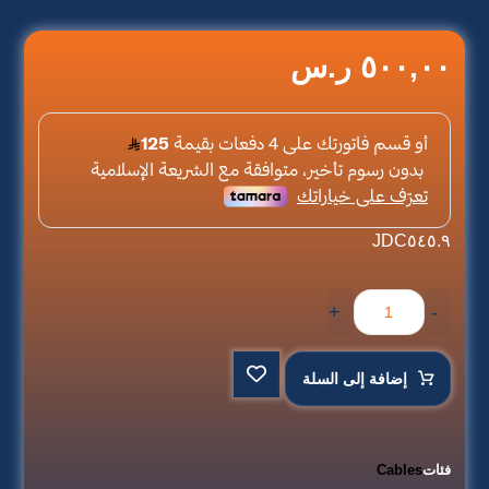
٥٠٠,٠٠
ر.س
JDC٥٤٥.٩
+
-
إضافة إلى السلة
فئات
Cables