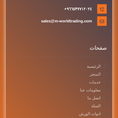
٩٦٦٥٣٧٧١٢٠٢٤+
sales@m-worldtrading.com
صفحات
الرئيسية
المتجر
خدمات
معلومات عنا
اتصل بنا
السلة
ادوات الورش