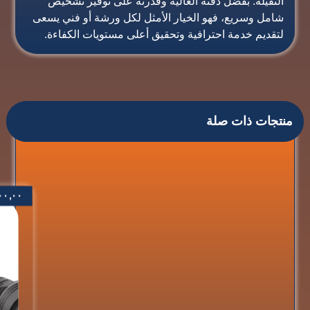
الثقيلة. بفضل دقته العالية وقدرته على توفير تشخيص
شامل وسريع، فهو الخيار الأمثل لكل ورشة أو فني يسعى
لتقديم خدمة احترافية وتحقيق أعلى مستويات الكفاءة.
منتجات ذات صلة
٠٠,٠٠