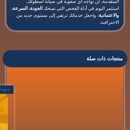
المتقدمة، لن تواجه أي صعوبة في صيانة أسطولك.
استثمر اليوم في أداة الفحص التي تمنحك
الجودة، السرعة،
والاعتمادية
، واجعل خدماتك ترتقي إلى مستوى جديد من
الاحترافية.
منتجات ذات صلة
٠٠,٠٠