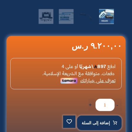
٩.٢٠٠,٠٠
ر.س
+
-
إضافة إلى السلة