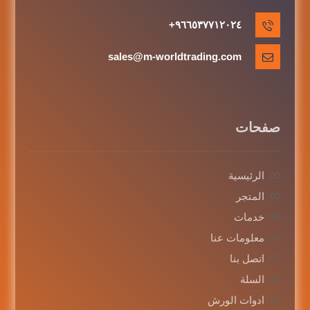
٩٦٦٥٣٧٧١٢٠٢٤+
sales@m-worldtrading.com
صفحات
الرئيسية
المتجر
خدمات
معلومات عنا
اتصل بنا
السلة
ادوات الورش