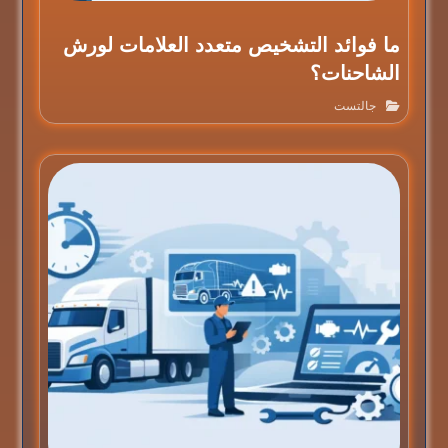
ما فوائد التشخيص متعدد العلامات لورش
الشاحنات؟
جالتست