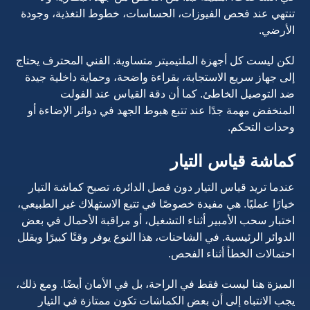
تنتهي عند فحص الفيوزات، الحساسات، خطوط التغذية، وجودة
الأرضي.
لكن ليست كل أجهزة الملتيميتر متساوية. الفني المحترف يحتاج
إلى جهاز سريع الاستجابة، بقراءة واضحة، وحماية داخلية جيدة
ضد التوصيل الخاطئ. كما أن دقة القياس عند الفولت
المنخفض مهمة جدًا عند تتبع هبوط الجهد في دوائر الإضاءة أو
وحدات التحكم.
كماشة قياس التيار
عندما تريد قياس التيار دون فصل الدائرة، تصبح كماشة التيار
خيارًا عمليًا. هي مفيدة خصوصًا في تتبع الاستهلاك غير الطبيعي،
اختبار سحب الأمبير أثناء التشغيل، أو مراقبة الأحمال في بعض
الدوائر الرئيسية. في الشاحنات، هذا النوع يوفر وقتًا كبيرًا ويقلل
احتمالات الخطأ أثناء الفحص.
الميزة هنا ليست فقط في الراحة، بل في الأمان أيضًا. ومع ذلك،
يجب الانتباه إلى أن بعض الكماشات تكون ممتازة في التيار