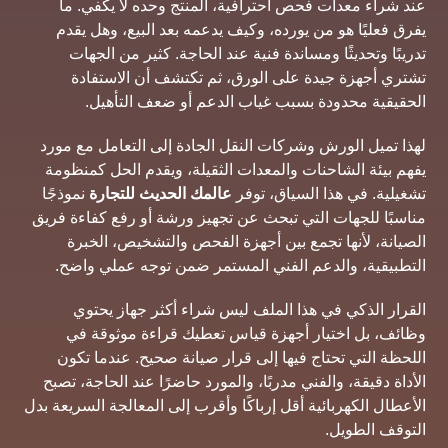
عند شراء معدات فحص احترافية، المنتج وحده لا يكفي. ما
يفرق فعليًا هو من يورده، وكيف يدعمه بعد البيع، وهل يقدم
تدريبًا وتحديثًا ومساندة فنية عند الحاجة. كثير من الجهات
تشتري أجهزة جيدة على الورق، ثم تكتشف أن الاستفادة
الحقيقية محدودة بسبب غياب الدعم أو ضعف التأهيل.
لهذا تميل الورش وشركات النقل الجادة إلى التعامل مع مورد
يفهم بيئة الشاحنات والمعدات الثقيلة، ويقدم الحل كمنظومة
تشغيلية. في هذا السياق، توفر
عالمك الحديث للتجارة
نموذجًا
مناسبًا للجهات التي تبحث عن تجهيز ورشة أو رفع كفاءة فريق
الصيانة، لأنها تجمع بين أجهزة الفحص والتشخيص، الخبرة
التطبيقية، والدعم الفني المستمر ضمن توجه عملي واضح.
القرار الذكي في هذا الملف ليس شراء أكثر جهاز يحتوي
وظائف، بل اختيار أجهزة قياس تعطيك قراءة موثوقة في
اللحظة التي تحتاج فيها إلى قرار صيانة صحيح. عندما تكون
الأداة دقيقة، والفني مدربًا، والمورد حاضرًا عند الحاجة، تصبح
الأعطال الكهربائية أقل إرباكًا وأقرب إلى المعالجة السريعة بدل
التوقف الطويل.