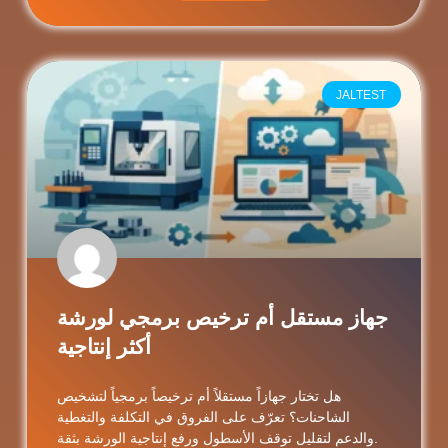
JALTEST
جهاز مستقل أم ترخيص برمجي لورشة
أكثر إنتاجية
هل تختار جهازاً مستقلاً أم ترخيصاً برمجياً لتشخيص
الشاحنات؟ تعرّف على الفروق في التكلفة والتغطية
والدعم لتقليل توقف الأسطول ورفع إنتاجية الورشة بثقة.