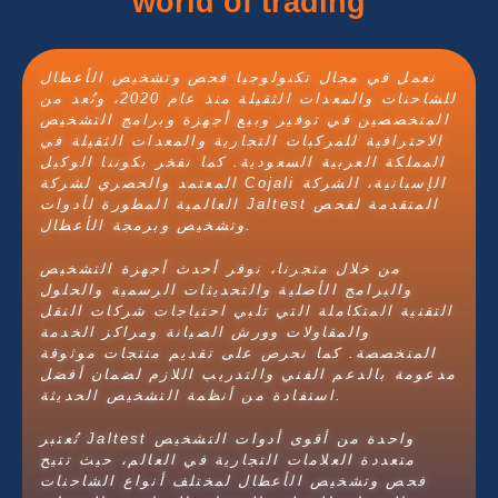
world of trading
نعمل في مجال تكنولوجيا فحص وتشخيص الأعطال
للشاحنات والمعدات الثقيلة منذ عام 2020، ونُعد من
المتخصصين في توفير وبيع أجهزة وبرامج التشخيص
الاحترافية للمركبات التجارية والمعدات الثقيلة في
المملكة العربية السعودية. كما نفخر بكوننا الوكيل
الإسبانية، الشركة
Cojali
المعتمد والحصري لشركة
المتقدمة لفحص
Jaltest
العالمية المطورة لأدوات
وتشخيص وبرمجة الأعطال.
من خلال متجرنا، نوفر أحدث أجهزة التشخيص
والبرامج الأصلية والتحديثات الرسمية والحلول
التقنية المتكاملة التي تلبي احتياجات شركات النقل
والمقاولات وورش الصيانة ومراكز الخدمة
المتخصصة. كما نحرص على تقديم منتجات موثوقة
مدعومة بالدعم الفني والتدريب اللازم لضمان أفضل
استفادة من أنظمة التشخيص الحديثة.
واحدة من أقوى أدوات التشخيص
Jaltest
تُعتبر
متعددة العلامات التجارية في العالم، حيث تتيح
فحص وتشخيص الأعطال لمختلف أنواع الشاحنات