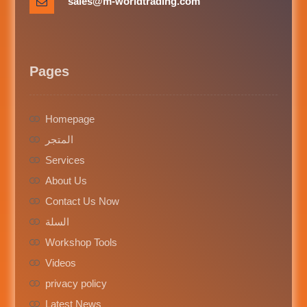
sales@m-worldtrading.com
Pages
Homepage
المتجر
Services
About Us
Contact Us Now
السلة
Workshop Tools
Videos
privacy policy
Latest News