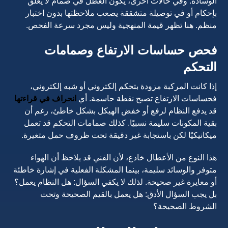
الوسادة. وفي حالات أخرى، يكون العطل في صمام لا يغلق
بإحكام أو في توصيلة متشققة يصعب ملاحظتها بدون اختبار
منظم. هنا تظهر قيمة المنهجية وليس مجرد سرعة الفحص.
فحص حساسات الارتفاع وصمامات
التحكم
إذا كانت المركبة مزودة بتحكم إلكتروني أو شبه إلكتروني،
فحساسات الارتفاع تصبح نقطة حاسمة. أي
انحراف في قراءتها
قد يدفع النظام لرفع أو خفض الهيكل بشكل خاطئ، رغم أن
بقية المكونات سليمة نسبيًا. كذلك صمامات التحكم قد تعمل
ميكانيكيًا لكن باستجابة غير دقيقة تحت ظروف حمل متغيرة.
هذا النوع من الأعطال خادع، لأن الفني قد يلاحظ أن الهواء
متوفر والوسائد سليمة، بينما المشكلة الفعلية في إشارة خاطئة
أو معايرة غير صحيحة. لذلك لا يكفي السؤال: هل النظام يعمل؟
بل يجب السؤال الأدق: هل يعمل بالقيم الصحيحة وتحت
الشروط الصحيحة؟