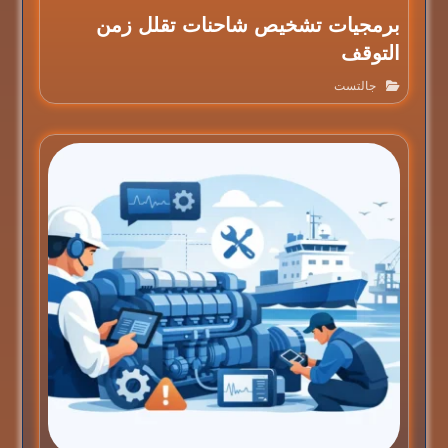
برمجيات تشخيص شاحنات تقلل زمن
التوقف
جالتست