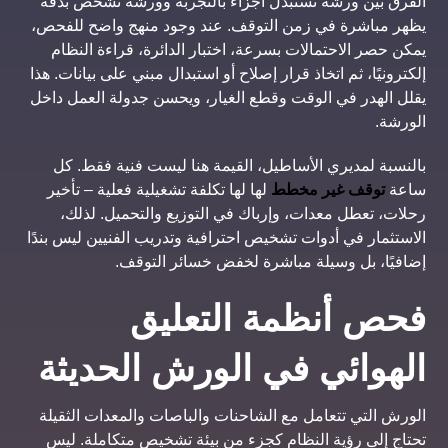
الفرق بين ورشة تستبدل أجزاء بالتجربة وورشة تشخّص بدقة
يظهر مباشرة في زمن التوقف. عند وجود منهج واضح للفحص،
يمكن حصر الاحتمالات بسرعة، اختبار الدائرة، قراءة النظام
إلكترونيًا، ثم اتخاذ قرار إصلاح أو استبدال مبني على بيانات. هذا
يقلل الهدر في الوقت وقطع الغيار، ويحسن جدولة العمل داخل
الورشة.
بالنسبة لمديري الأساطيل، القيمة هنا ليست فنية فقط. كل
ساعة
توقف غير مخطط
لها لها تكلفة تشغيلية فعلية – تأخير
رحلات، تعطل معدات، وإرباك في التوزيع والتحميل. لذلك،
الاستثمار في أدوات تشخيص احترافية وتدريب الفنيين ليس بندًا
إضافيًا، بل وسيلة مباشرة لخفض خسائر التوقف.
فحص أنظمة التعليق
الهوائي في الورش الحديثة
الورش التي تتعامل مع الشاحنات والباصات والمعدات الثقيلة
تحتاج إلى رؤية النظام كجزء من بيئة تشخيص متكاملة. ليس