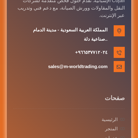
Cojali الإسبانية. نقدم حلول فحص متقدمة لشركات
النقل والمقاولات وورش الصيانة، مع دعم فني وتدريب
عبر الإنترنت.
المملكة العربية السعودية - مدينة الدمام
..صناعية دلة
٩٦٦٥٣٧٧١٢٠٢٤+
sales@m-worldtrading.com
صفحات
الرئيسية
المتجر
خدمات