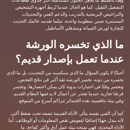
وهذا بالضبط ما يجعل الحلول المتكاملة أكثر جدوى لقطاعات
التشغيل الثقيل، كما هو الحال عندما تُربط أجهزة التشخيص
والتراخيص البرمجية بالتدريب والدعم الفني والتحديثات
المستمرة ضمن منظومة واحدة، مثلما تقدمه عالمك الحديث
للتجارة لورش الصيانة ومشغلي الأساطيل.
ما الذي تخسره الورشة
عندما تعمل بإصدار قديم؟
أحيانًا لا يكون السؤال ما الذي سنكسبه من التحديث، بل ما الذي
نخسره من دونه. تخسر الورشة ثقة أكبر في نتائج الفحص،
وتخسر وقتًا في اختبارات يدوية كان يمكن اختصارها، وتخسر
فرصًا تجارية عندما تعتذر عن أعمال لا يدعمها النظام القديم.
وفي بيئة تنافسية، هذه الخسائر تتراكم أسرع من المتوقع.
كما أن الفني نفسه يتأثر. الأداة القديمة تضعه تحت ضغط أكبر،
لأنه يبذل جهدًا إضافيًا لتعويض نقص المعلومات أو الوظائف. أما
الأداة المحدثة، فهي تمنحه بيئة عمل أدق وأكثر كفاءة، ما