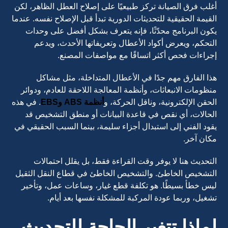
أغلب فرق الصيانة تركز طبيعيًا على إصلاح العطل الظاهر، لكن
القيمة الحقيقية للتحديثات الدورية تبدأ قبل الإصلاح نفسه. عندما
يكون البرنامج محدّثًا، فإنه يتعرف بشكل أفضل على وحدات
التحكم، ويعرض أكواد الأعطال وتعريفاتها الأحدث، ويدعم
إجراءات فحص أكثر اتساقًا مع مواصفات المصنع.
هذا الفارق مهم جدًا في الأعطال المتداخلة، مثل مشاكل
منظومات الانبعاثات، وأنظمة المعالجة اللاحقة للعادم، ودوائر
الحقن الإلكترونية، وناقل الحركة، و
أنظمة ABS وEBS
. في هذه
الحالات، أي نقص في قاعدة البيانات أو منطق التشخيص قد
يقود الفني إلى استبدال أجزاء سليمة، بينما السبب الحقيقي في
مكان آخر.
التحديث هنا لا يوفر وقت القراءة فقط، بل يقلل احتمالات
التشخيص الخاطئ. والتشخيص الخاطئ في قطاع النقل الثقيل
ليس خطأ بسيطًا. هو تكلفة قطع غيار، وساعات عمل، وتأخير
تشغيل، وربما عودة المركبة للمشكلة نفسها بعد أيام.
لماذا تتغير الحاجة للتحديث