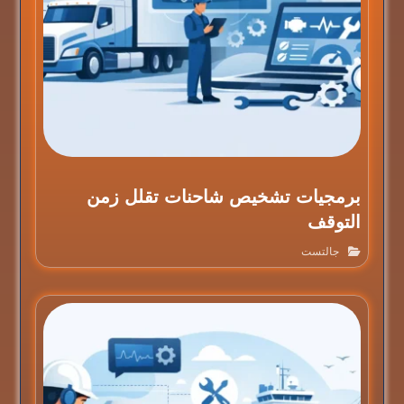
برمجيات تشخيص شاحنات تقلل زمن
التوقف
جالتست