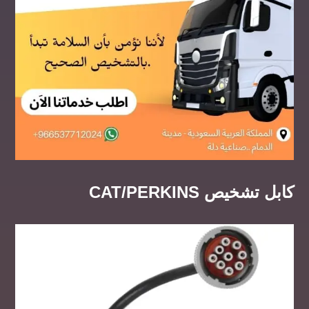
كابل تشخيص CAT/PERKINS