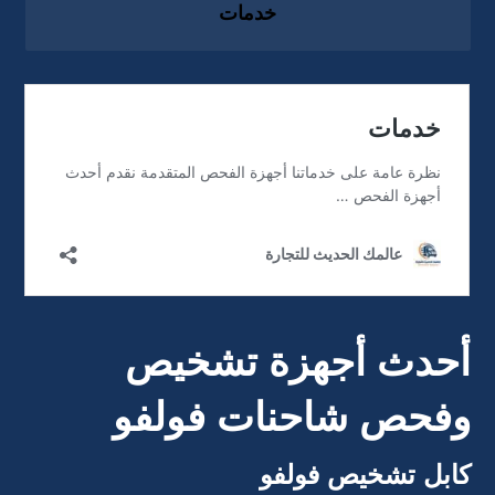
خدمات
أحدث أجهزة تشخيص
وفحص شاحنات فولفو
كابل تشخيص فولفو