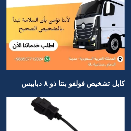
كابل تشخيص فولفو بنتا ذو ٨ دبابيس