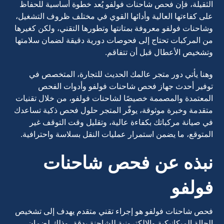
الثقيلة، فإن فحص شاحنات فولفو يُعد خطوة أساسية للحفاظ
على كفاءتها العالية وأدائها القوي في مختلف ظروف التشغيل،
وشاحنات فولفو معروفة بمتانتها وتطورها التقني، ولكن كغيرها
من المركبات تحتاج إلى فحوصات دورية دقيقة لضمان سلامتها
وتشخيص الأعطال قبل أن تتفاقم.
وهنا يأتي دور متجر عالمك الحديث للتجارة، المتخصص في
توفير أحدث جهاز فحص شاحنات فولفو وأدوات الفحص
المعتمدة والمصممة خصيصًا لشاحنات فولفو، من خلال تقنيات
متقدمة وخبرة موثوقة، يوفّر المتجر حلول فحص ذكية تساعدك
في صيانة مركباتك بكفاءة عالية، وتقليل وقت التوقف غير
المتوقع، ما يضمن استمرار عمليات النقل بسلاسة واحترافية.
نبذه عن فحص شاحنات
فولفو
فحص شاحنات فولفو هو إجراء تقني متقدم يهدف إلى تشخيص
الحالة الميكانيكية والإلكترونية للشاحنة بدقة، وذلك لضمان