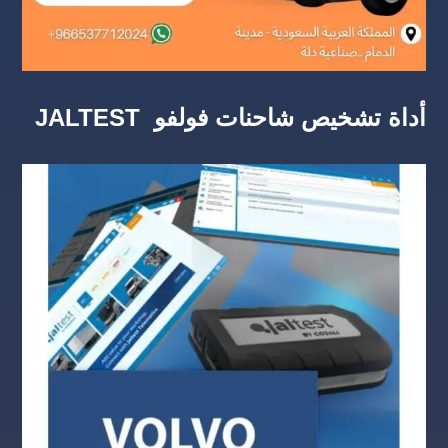
أداة تشخيص شاحنات فولفو JALTEST